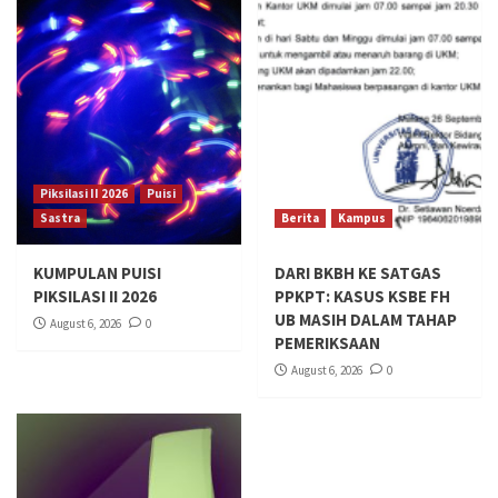
Piksilasi II 2026
Puisi
Sastra
Berita
Kampus
KUMPULAN PUISI
DARI BKBH KE SATGAS
PIKSILASI II 2026
PPKPT: KASUS KSBE FH
UB MASIH DALAM TAHAP
August 6, 2026
0
PEMERIKSAAN
August 6, 2026
0