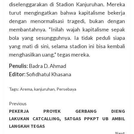
diselenggarakan di Stadion Kanjuruhan. Mereka
turut mengingatkan bahwa kapitalisme bekerja
dengan menormalisasi tragedi, bukan dengan
membantahnya. “Inilah wajah kapitalisme sepak
bola yang sesungguhnya. Ia tidak peduli siapa
yang mati di sini, selama stadion ini bisa kembali
menghasilkan uang,” tegas mereka.
Penulis:
Badra D. Ahmad
Editor:
Sofidhatul Khasana
Tags:
Arema
,
kanjuruhan
,
Persebaya
Continue
Previous
PEKERJA PROYEK GERBANG DIENG
Reading
LAKUKAN CATCALLING, SATGAS PPKPT UB AMBIL
LANGKAH TEGAS
Next