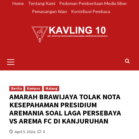
Skip
Home
Tentang Kami
Pedoman Pemberitaan Media Siber
to
Pemasangan Iklan
Kontribusi Pembaca
content
Primary
Menu
Berita
Kampus
Malang
AMARAH BRAWIJAYA TOLAK NOTA
KESEPAHAMAN PRESIDIUM
AREMANIA SOAL LAGA PERSEBAYA
VS AREMA FC DI KANJURUHAN
April 5, 2026
0