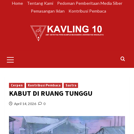
Skip
Home
Tentang Kami
Pedoman Pemberitaan Media Siber
to
Pemasangan Iklan
Kontribusi Pembaca
content
Primary
Menu
Cerpen
Kontribusi Pembaca
Sastra
KABUT DI RUANG TUNGGU
April 14, 2026
0