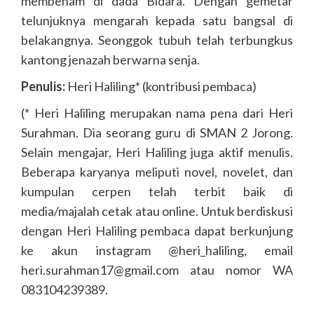
membenam di dada Bidara. Dengan gemetar
telunjuknya mengarah kepada satu bangsal di
belakangnya. Seonggok tubuh telah terbungkus
kantong jenazah berwarna senja.
Penulis:
Heri Haliling* (kontribusi pembaca)
(* Heri Haliling merupakan nama pena dari Heri
Surahman. Dia seorang guru di SMAN 2 Jorong.
Selain mengajar, Heri Haliling juga aktif menulis.
Beberapa karyanya meliputi novel, novelet, dan
kumpulan cerpen telah terbit baik di
media/majalah cetak atau online. Untuk berdiskusi
dengan Heri Haliling pembaca dapat berkunjung
ke akun instagram @heri_haliling, email
heri.surahman17@gmail.com atau nomor WA
083104239389.