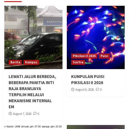
Piksilasi II 2026
Puisi
Berita
Kampus
Sastra
LEWATI JALUR BERBEDA,
KUMPULAN PUISI
BEBERAPA PANITIA INTI
PIKSILASI II 2026
RAJA BRAWIJAYA
August 6, 2026
0
TERPILIH MELALUI
MEKANISME INTERNAL
EM
August 7, 2026
0