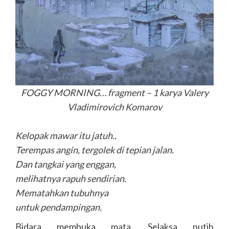
FOGGY MORNING… fragment – 1 karya Valery
Vladimirovich
Komarov
Kelopak mawar itu jatuh..
Terempas angin, tergolek di tepian jalan.
Dan tangkai yang enggan,
melihatnya rapuh sendirian.
Mematahkan tubuhnya
untuk pendampingan.
Bidara membuka mata. Selaksa putih