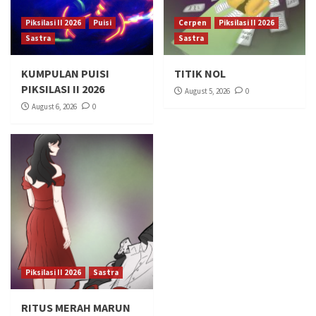
Piksilasi II 2026
Puisi
Cerpen
Piksilasi II 2026
Sastra
Sastra
KUMPULAN PUISI
TITIK NOL
PIKSILASI II 2026
August 5, 2026
0
August 6, 2026
0
Piksilasi II 2026
Sastra
RITUS MERAH MARUN