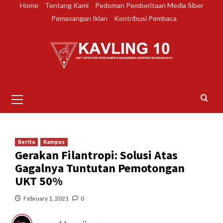
Skip
Home
Tentang Kami
Pedoman Pemberitaan Media Siber
to
Pemasangan Iklan
Kontribusi Pembaca
content
Primary
Menu
Berita
Kampus
Gerakan Filantropi: Solusi Atas
Gagalnya Tuntutan Pemotongan
UKT 50%
February 1, 2021
0