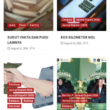
Cerpen
Jurnal Ospek 2026
Jeda
Puisi
Sastra
Jurnal Ospek I 2026
SUDUT FAKTA DAN PUISI
KOS KILOMETER NOL
LAINNYA
August 10, 2026
0
August 11, 2026
0
Feature
Jurnal Ospek 2026
Jurnal Ospek I 2026
Berita
Jurnal Ospek 2026
Kampus
Malang
Jurnal Ospek I 2026
Sorotan
Kampus