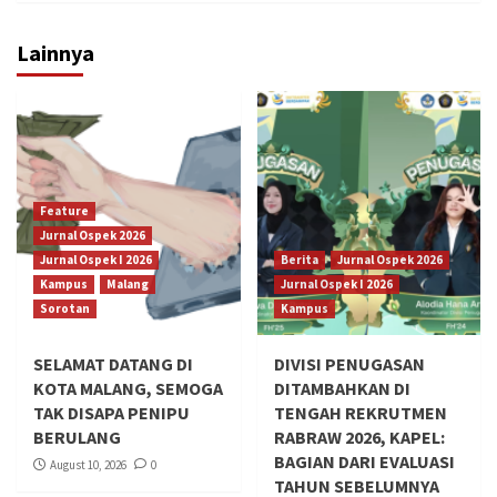
Lainnya
Feature
Jurnal Ospek 2026
Jurnal Ospek I 2026
Berita
Jurnal Ospek 2026
Kampus
Malang
Jurnal Ospek I 2026
Sorotan
Kampus
SELAMAT DATANG DI
DIVISI PENUGASAN
KOTA MALANG, SEMOGA
DITAMBAHKAN DI
TAK DISAPA PENIPU
TENGAH REKRUTMEN
BERULANG
RABRAW 2026, KAPEL:
BAGIAN DARI EVALUASI
August 10, 2026
0
TAHUN SEBELUMNYA