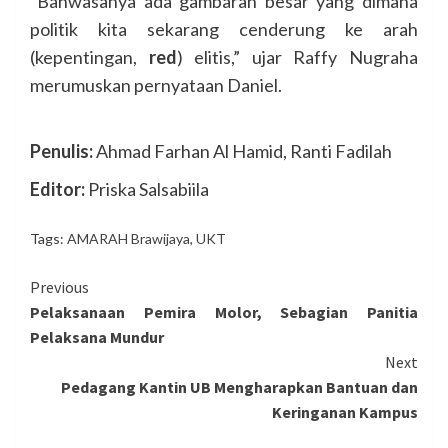
“Bahwasanya ada gambaran besar yang dimana
politik kita sekarang cenderung ke arah
(kepentingan,
red
) elitis,” ujar Raffy Nugraha
merumuskan pernyataan Daniel.
Penulis:
Ahmad Farhan Al Hamid, Ranti Fadilah
Editor:
Priska Salsabiila
Tags:
AMARAH Brawijaya
,
UKT
Continue
Previous
Pelaksanaan Pemira Molor, Sebagian Panitia
Reading
Pelaksana Mundur
Next
Pedagang Kantin UB Mengharapkan Bantuan dan
Keringanan Kampus