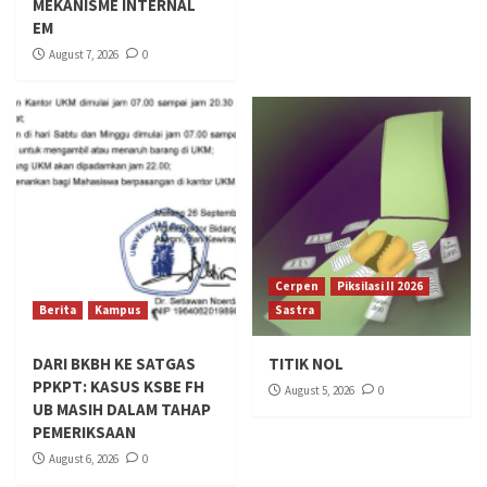
MEKANISME INTERNAL
EM
August 7, 2026
0
Cerpen
Piksilasi II 2026
Berita
Kampus
Sastra
DARI BKBH KE SATGAS
TITIK NOL
PPKPT: KASUS KSBE FH
August 5, 2026
0
UB MASIH DALAM TAHAP
PEMERIKSAAN
August 6, 2026
0