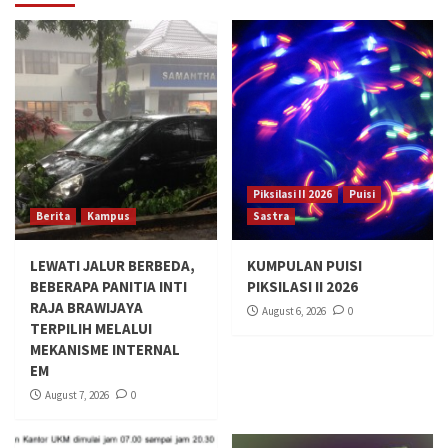
Piksilasi II 2026
Puisi
Berita
Kampus
Sastra
LEWATI JALUR BERBEDA,
KUMPULAN PUISI
BEBERAPA PANITIA INTI
PIKSILASI II 2026
RAJA BRAWIJAYA
August 6, 2026
0
TERPILIH MELALUI
MEKANISME INTERNAL
EM
August 7, 2026
0