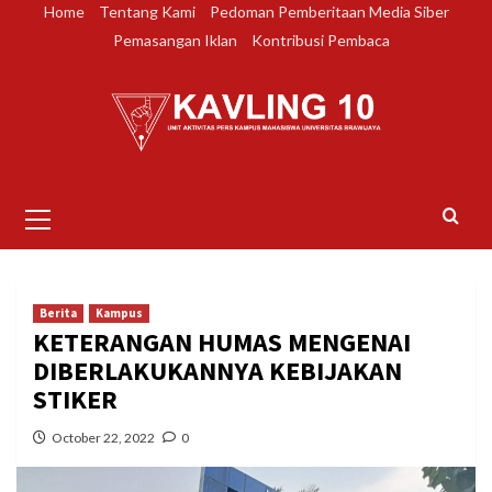
Skip
Home
Tentang Kami
Pedoman Pemberitaan Media Siber
to
Pemasangan Iklan
Kontribusi Pembaca
content
Primary
Menu
Berita
Kampus
KETERANGAN HUMAS MENGENAI
DIBERLAKUKANNYA KEBIJAKAN
STIKER
October 22, 2022
0