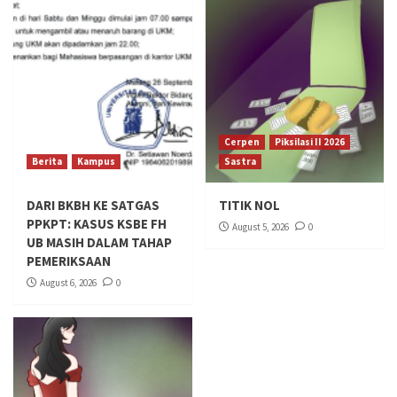
Cerpen
Piksilasi II 2026
Berita
Kampus
Sastra
DARI BKBH KE SATGAS
TITIK NOL
PPKPT: KASUS KSBE FH
August 5, 2026
0
UB MASIH DALAM TAHAP
PEMERIKSAAN
August 6, 2026
0