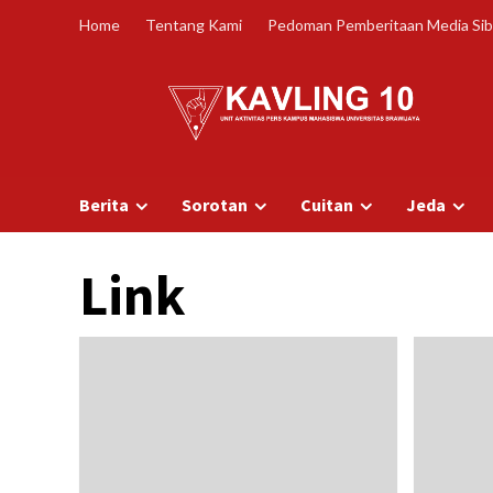
Skip
Home
Tentang Kami
Pedoman Pemberitaan Media Sib
to
content
Berita
Sorotan
Cuitan
Jeda
Link