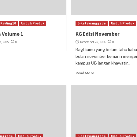
 Kavling10
Unduh Produk
E-Ketawanggede
Unduh Produk
h Volume 1
KG Edisi November
, 2015
0
December 25, 2014
0
Bagi kamu yang belum tahu kabar
bulan november kemarin menge
kampus UB jangan khawatir...
Read More
anggede
Unduh Produk
E-Ketawanggede
Unduh Produk