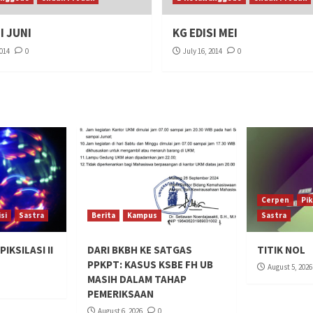
I JUNI
KG EDISI MEI
2014
0
July 16, 2014
0
Cerpen
Pik
si
Sastra
Berita
Kampus
Sastra
IKSILASI II
DARI BKBH KE SATGAS
TITIK NOL
PPKPT: KASUS KSBE FH UB
August 5, 2026
MASIH DALAM TAHAP
PEMERIKSAAN
August 6, 2026
0