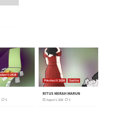
silasi II 2026
Piksilasi II 2026
Sastra
RITUS MERAH MARUN
0
August 5, 2026
0