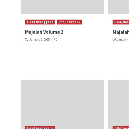
E-Ketawanggede
Unduh Produk
E-Majalah
Majalah Volume 2
Majala
January 3, 2015
0
January 3
E-Ketawanggede
E-Ketaw